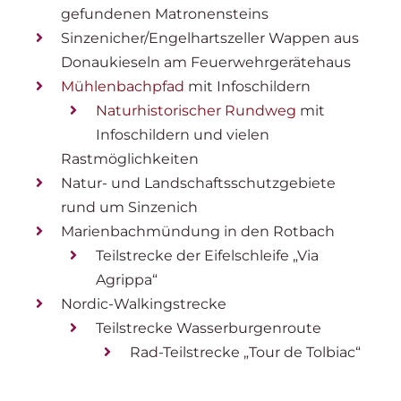
Auszeichnungen
gefundenen Matronensteins
Sinzenicher/Engelhartszeller Wappen aus
Donaukieseln am Feuerwehrgerätehaus
Sinzenich
Mühlenbachpfad
mit Infoschildern
Naturhistorischer Rundweg
mit
Kontakt
Infoschildern und vielen
Rastmöglichkeiten
Natur- und Landschaftsschutzgebiete
Dorfgemeinschaft-Sinzenich e.V. auf Facebook
rund um Sinzenich
Marienbachmündung in den Rotbach
Teilstrecke der Eifelschleife „Via
Agrippa“
Nordic-Walkingstrecke
Teilstrecke Wasserburgenroute
Rad-Teilstrecke „Tour de Tolbiac“