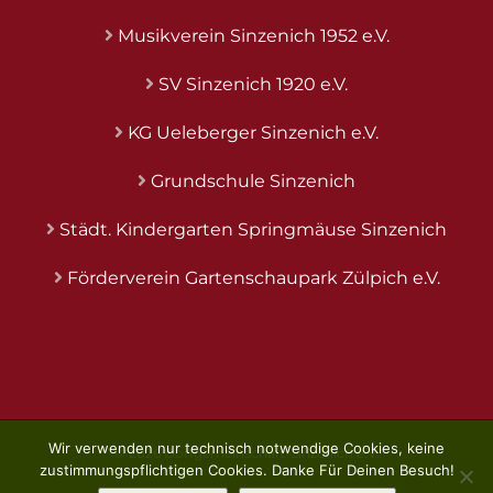
Musikverein Sinzenich 1952 e.V.
SV Sinzenich 1920 e.V.
KG Ueleberger Sinzenich e.V.
Grundschule Sinzenich
Städt. Kindergarten Springmäuse Sinzenich
Förderverein Gartenschaupark Zülpich e.V.
Wir verwenden nur technisch notwendige Cookies, keine
©
2026 Dorfgemeinschaft-Sinzenich e.V.
zustimmungspflichtigen Cookies. Danke Für Deinen Besuch!