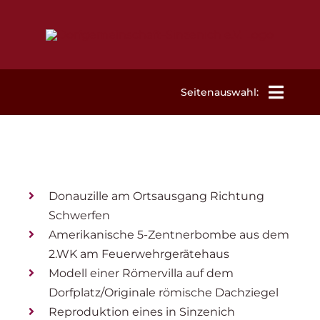
Zum
Inhalt
springen
Seitenauswahl:
Willkommen
Aktuelles
Donauzille am Ortsausgang Richtung
Schwerfen
Termine
Amerikanische 5-Zentnerbombe aus dem
2.WK am Feuerwehrgerätehaus
Modell einer Römervilla auf dem
Mitgliedschaft
Dorfplatz/Originale römische Dachziegel
Reproduktion eines in Sinzenich