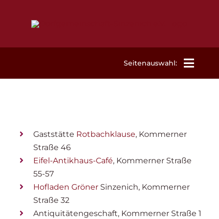
Zum
Inhalt
springen
Seitenauswahl:
Willkommen
Aktuelles
Gaststätte
Rotbachklause
, Kommerner
Straße 46
Termine
Eifel-Antikhaus-Café
, Kommerner Straße
55-57
Hofladen Gröner
Sinzenich, Kommerner
Mitgliedschaft
Straße 32
Antiquitätengeschaft, Kommerner Straße 1