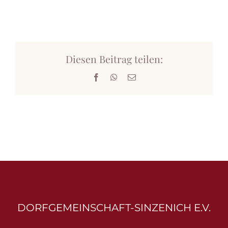
Auszeichnungen
Sinzenich
Diesen Beitrag teilen:
Kontakt
Facebook
WhatsApp
E-
Mail
Dorfgemeinschaft-Sinzenich e.V. auf Facebook
DORFGEMEINSCHAFT-SINZENICH E.V.