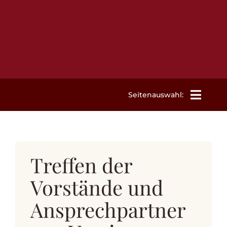
Zum
Inhalt
springen
Seitenauswahl:
Willkommen
Treffen der
Aktuelles
Vorstände und
Termine
Ansprechpartner