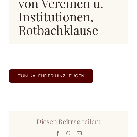
von Vereinen u.
Mitgliedschaft
Institutionen,
Auszeichnungen
Rotbachklause
Sinzenich
Kontakt
ZUM KALENDER HINZUFÜGEN
Dorfgemeinschaft-Sinzenich e.V. auf Facebook
Diesen Beitrag teilen:
Facebook
WhatsApp
E-