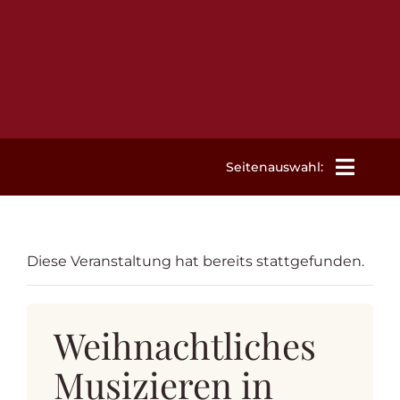
Zum
Inhalt
springen
Seitenauswahl:
Willkommen
Diese Veranstaltung hat bereits stattgefunden.
Aktuelles
Weihnachtliches
Termine
Musizieren in