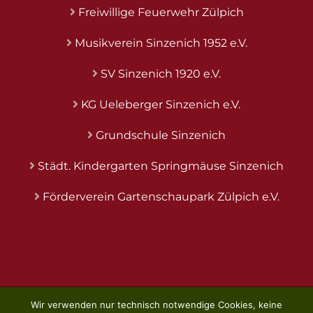
Freiwillige Feuerwehr Zülpich
Musikverein Sinzenich 1952 e.V.
SV Sinzenich 1920 e.V.
KG Ueleberger Sinzenich e.V.
Grundschule Sinzenich
Städt. Kindergarten Springmäuse Sinzenich
Förderverein Gartenschaupark Zülpich e.V.
Wir verwenden nur technisch notwendige Cookies, keine
©
2026 Dorfgemeinschaft-Sinzenich e.V.