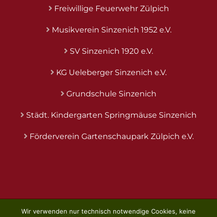
Freiwillige Feuerwehr Zülpich
Musikverein Sinzenich 1952 e.V.
SV Sinzenich 1920 e.V.
KG Ueleberger Sinzenich e.V.
Grundschule Sinzenich
Städt. Kindergarten Springmäuse Sinzenich
Förderverein Gartenschaupark Zülpich e.V.
Wir verwenden nur technisch notwendige Cookies, keine
©
2026 Dorfgemeinschaft-Sinzenich e.V.